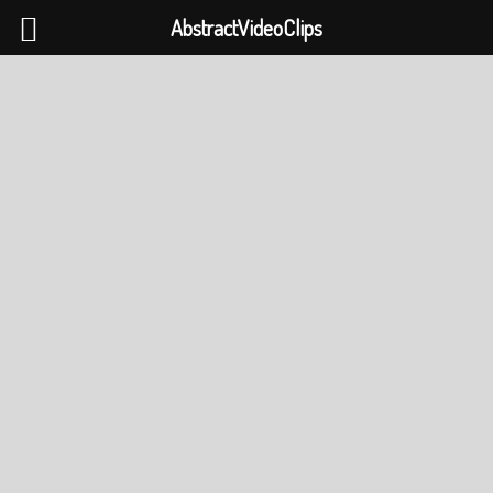
AbstractVideoClips