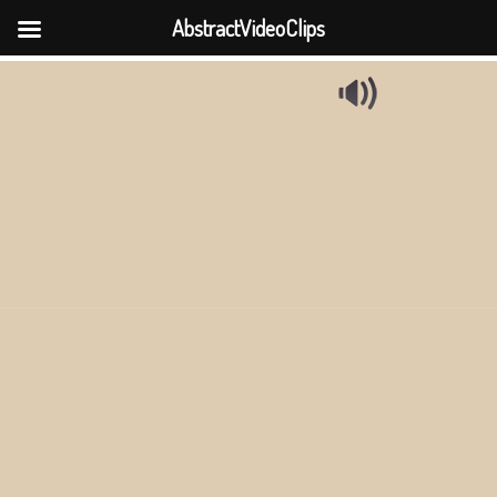
AbstractVideoClips